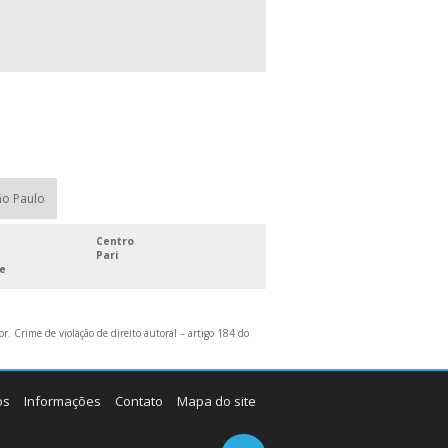
ACREDITADAS PELO INMETRO
LABORATÓRIO DE CALIBRAÇÃO DE
INSTRUMENTOS DE MEDIÇÃO
SERVIÇOS DE CALIBRAÇÃO E ENSAIOS
EM INSTRUMENTOS DE MEDIÇÃO
ão Paulo
Centro
Pari
ue
r. Crime de violação de direito autoral – artigo 184 do
os
Informações
Contato
Mapa do site