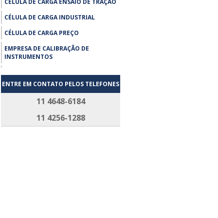
CÉLULA DE CARGA ENSAIO DE TRAÇÃO
CÉLULA DE CARGA INDUSTRIAL
CÉLULA DE CARGA PREÇO
EMPRESA DE CALIBRAÇÃO DE
INSTRUMENTOS
EMPRESA DE CALIBRAÇÃO DE
INSTRUMENTOS SP
ENTRE EM CONTATO PELOS TELEFONES
ENSAIO DE TRAÇÃO MÁQUINA
11 4648-6184
UNIVERSAL
11 4256-1288
EXTENSÔMETRO COMPRAR
EXTENSÔMETRO PREÇO
FABRICANTE DE CÉLULA DE CARGA
FORNECEDOR CÉLULA DE CARGA
LABORATÓRIO DE CALIBRAÇÃO RBC
MANUTENÇÃO DE CÉLULAS
MANUTENÇÃO DE EXTENSÔMETROS