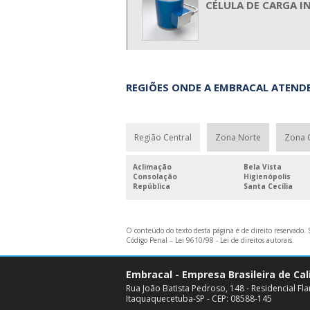
CÉLULA DE CARGA I
REGIÕES ONDE A EMBRACAL ATENDE
Região Central
Zona Norte
Zona 
Aclimação
Bela Vista
Consolação
Higienópolis
República
Santa Cecília
O conteúdo do texto desta página é de direito reservado. S
Código Penal –
Lei 9610/98 - Lei de direitos autorais
.
Embracal - Empresa Brasileira de Ca
Rua João Batista Pedroso, 148 - Residencial F
Itaquaquecetuba-SP - CEP: 08588-145