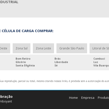
NDUSTRIAL
 CÉLULA DE CARGA COMPRAR:
Oeste
Zona Sul
Zona Leste
Grande São Paulo
Litoral de S
Bom Retiro
Brás
Cambuci
Glicério
Liberdade
Luz
Santa Efigênia
Sé
Vila Buarq
ua reprodução, parcial ou total, mesmo citando nossos links, é proibida sem a autorização do auto
libração
Home
Empresa
Produt
lamboyant