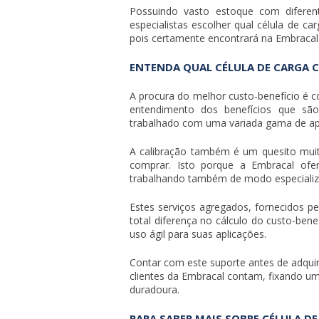
Possuindo vasto estoque com diferen
especialistas escolher qual
célula de ca
pois certamente encontrará na Embracal
ENTENDA QUAL CÉLULA DE CARGA 
A procura do melhor custo-benefício é 
entendimento dos benefícios que sã
trabalhado com uma variada gama de ap
A calibração também é um quesito mui
comprar
. Isto porque a Embracal ofe
trabalhando também de modo especializ
Estes serviços agregados, fornecidos 
total diferença no cálculo do custo-ben
uso ágil para suas aplicações.
Contar com este suporte antes de adqui
clientes da Embracal contam, fixando um
duradoura.
PARA SABER MAIS SOBRE CÉLULA D